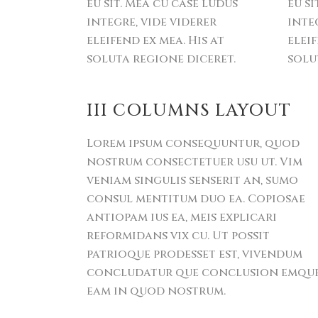
eu sit. Mea cu case ludus
eu si
integre, vide viderer
inte
eleifend ex mea. His at
eleif
soluta regione diceret.
solu
III COLUMNS LAYOUT
Lorem ipsum consequuntur, quod
nostrum consectetuer usu ut. Vim
veniam singulis senserit an, sumo
consul mentitum duo ea. Copiosae
antiopam ius ea, meis explicari
reformidans vix cu. Ut possit
patrioque prodesset est, vivendum
concludatur que conclusion emqu
eam in quod nostrum.