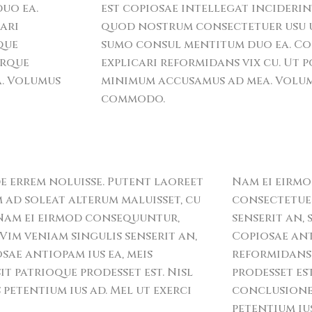
uo ea.
est copiosae intellegat incideri
cari
quod nostrum consectetuer usu ut
que
sumo consul mentitum duo ea. Cop
urque
explicari reformidans vix cu. Ut p
a. Volumus
minimum accusamus ad mea. Volumu
commodo.
ide errem noluisse. Putent laoreet
Nam ei eirm
m ad soleat alterum maluisset, cu
consectetuer
 Nam ei eirmod consequuntur,
senserit an,
im veniam singulis senserit an,
Copiosae anti
ae antiopam ius ea, meis
reformidans 
it patrioque prodesset est. Nisl
prodesset e
etentium ius ad. Mel ut exerci
conclusione
petentium ius