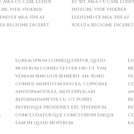
t. Mea cu case ludus
eu sit. Mea cu case ludu
gre, vide viderer
integre, vide viderer
end ex mea. His at
eleifend ex mea. His at
ta regione diceret.
soluta regione diceret
Lorem ipsum consequuntur, quod
Lo
nostrum consectetuer usu ut. Vim
no
veniam singulis senserit an, sumo
ve
consul mentitum duo ea. Copiosae
co
antiopam ius ea, meis explicari
an
reformidans vix cu. Ut possit
re
patrioque prodesset est, vivendum
pa
e
concludatur que conclusion emque
co
eam in quod nostrum.
ea