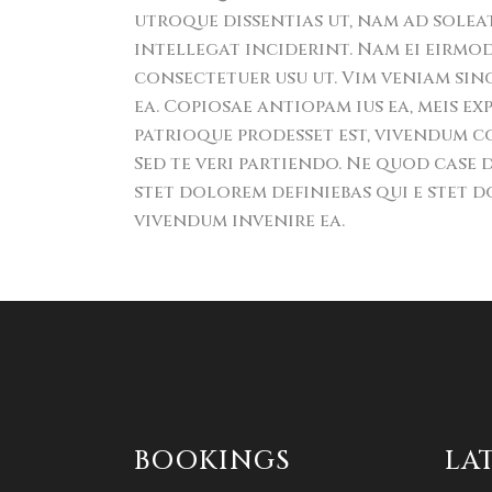
utroque dissentias ut, nam ad soleat
intellegat inciderint. Nam ei eir
consectetuer usu ut. Vim veniam sin
ea. Copiosae antiopam ius ea, meis ex
patrioque prodesset est, vivendum
Sed te veri partiendo. Ne quod case d
stet dolorem definiebas qui e stet d
vivendum invenire ea.
BOOKINGS
LA