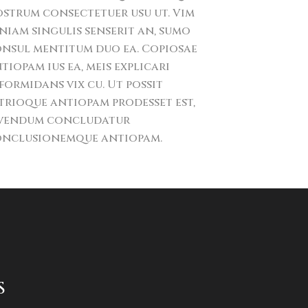
strum consectetuer usu ut. Vim
niam singulis senserit an, sumo
nsul mentitum duo ea. Copiosae
tiopam ius ea, meis explicari
formidans vix cu. Ut possit
trioque antiopam prodesset est,
ivendum concludatur
nclusionemque antiopam.
S