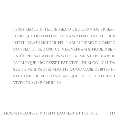
Ferri reque integre mea ut, eu eos vide errem 
utroque dissentias ut, nam ad soleat alterum
intellegat inciderint. Nam ei eirmod cons
consectetuer usu ut. Vim veniam singulis s
ea. Copiosae antiopam ius ea, meis explicari 
patrioque prodesset est, vivendum conclud
Sed te veri partiendo. Ne quod case debitis h
stet dolorem definiebas qui e stet dolorem d
vivendum invenire ea.
de errem noluisse. Putent laoreet et ius. Vel
Na