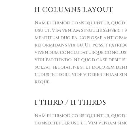
II COLUMNS LAYOUT
Nam ei eirmod consequuntur, quod
usu ut. Vim veniam singulis senserit
mentitum duo ea. Copiosae antiopam i
reformidans vix cu. Ut possit patrio
vivendum concludaturque conclusio
veri partiendo. Ne quod case debitis
soleat feugiat, ne stet dolorem defi
ludus integre, vide viderer eniam sin
reque.
I THIRD / II THIRDS
Nam ei eirmod consequuntur, quod
consectetuer usu ut. Vim veniam sin