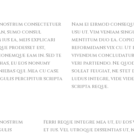
 nostrum consectetuer
Nam ei eirmod conseq
 an, sumo consul
usu ut. Vim veniam sing
us ea, meis explicari
mentitum duo ea. Copios
que prodesset est,
reformidans vix cu. Ut 
nemque eam in. Sed te
vivendum concludaturq
 has, eu eos nonumy
veri partiendo. Ne quod
niebas qui. Mea cu case
soleat feugiat, ne stet
gulis percipitur scripta
ludus integre, vide vid
scripta reque.
 nostrum
Ferri reque integre mea ut, eu eos
gulis
et ius. Vel utroque dissentias ut,