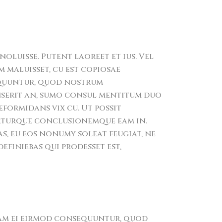
noluisse. Putent laoreet et ius. Vel
 maluisset, cu est copiosae
equuntur, quod nostrum
enserit an, sumo consul mentitum duo
reformidans vix cu. Ut possit
aturque conclusionemque eam in.
as, eu eos nonumy soleat feugiat, ne
efiniebas qui prodesset est,
m ei eirmod consequuntur, quod