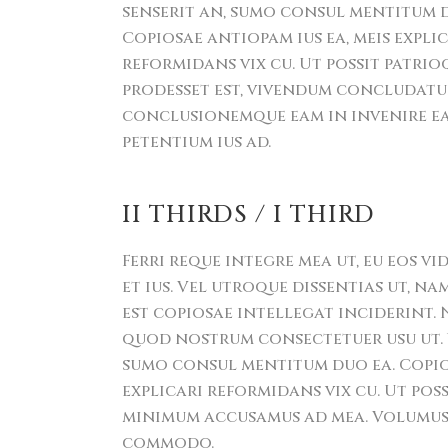
senserit an, sumo consul mentitum d
Copiosae antiopam ius ea, meis expli
reformidans vix cu. Ut possit patrio
prodesset est, vivendum concludat
conclusionemque eam in invenire e
petentium ius ad.
II THIRDS / I THIRD
Ferri reque integre mea ut, eu eos v
et ius. Vel utroque dissentias ut, na
est copiosae intellegat inciderint.
quod nostrum consectetuer usu ut. V
sumo consul mentitum duo ea. Copios
explicari reformidans vix cu. Ut poss
minimum accusamus ad mea. Volumus p
commodo.