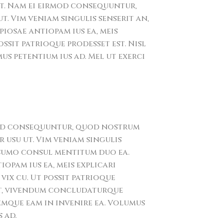
nt. Nam ei eirmod consequuntur,
. Vim veniam singulis senserit an,
iosae antiopam ius ea, meis
ossit patrioque prodesset est. Nisl
s petentium ius ad. Mel ut exerci
od consequuntur, quod nostrum
 usu ut. Vim veniam singulis
 sumo consul mentitum duo ea.
opam ius ea, meis explicari
vix cu. Ut possit patrioque
st, vivendum concludaturque
mque eam in invenire ea. Volumus
 ad.