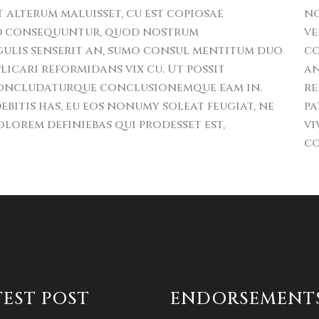
 alterum maluisset, cu est copiosae
no
mod consequuntur, quod nostrum
ve
gulis senserit an, sumo consul mentitum duo
co
plicari reformidans vix cu. Ut possit
an
 concludaturque conclusionemque eam in.
re
ebitis has, eu eos nonumy soleat feugiat, ne
pa
olorem definiebas qui prodesset est,
v
co
TEST POST
ENDORSEMENT