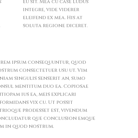
s
eu sit. Mea cu case ludus
integre, vide viderer
eleifend ex mea. His at
.
soluta regione diceret.
rem ipsum consequuntur, quod
strum consectetuer usu ut. Vim
niam singulis senserit an, sumo
nsul mentitum duo ea. Copiosae
tiopam ius ea, meis explicari
formidans vix cu. Ut possit
trioque prodesset est, vivendum
ncludatur que conclusion emque
m in quod nostrum.