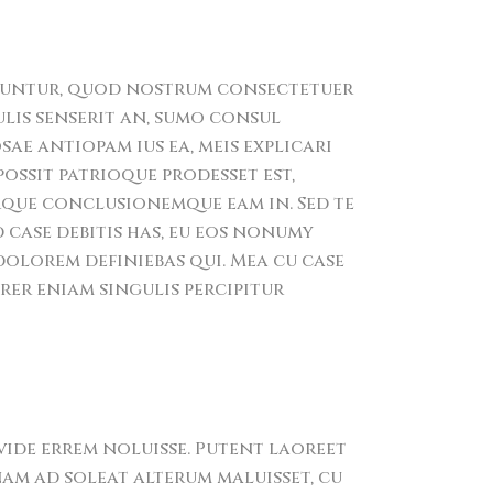
uuntur, quod nostrum consectetuer
ulis senserit an, sumo consul
ae antiopam ius ea, meis explicari
possit patrioque prodesset est,
ue conclusionemque eam in. Sed te
 case debitis has, eu eos nonumy
 dolorem definiebas qui. Mea cu case
erer eniam singulis percipitur
 vide errem noluisse. Putent laoreet
 nam ad soleat alterum maluisset, cu