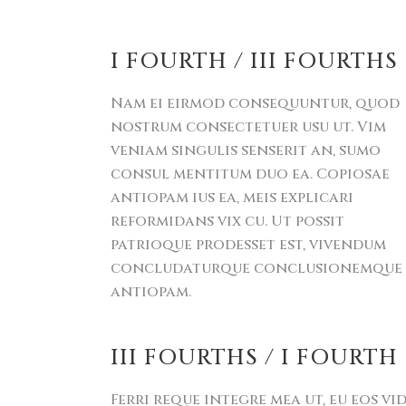
I FOURTH / III FOURTHS
Nam ei eirmod consequuntur, quod
nostrum consectetuer usu ut. Vim
veniam singulis senserit an, sumo
consul mentitum duo ea. Copiosae
antiopam ius ea, meis explicari
reformidans vix cu. Ut possit
patrioque prodesset est, vivendum
concludaturque conclusionemque
antiopam.
III FOURTHS / I FOURTH
Ferri reque integre mea ut, eu eos vi